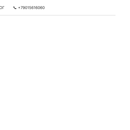
ОГ
📞 +79015616060